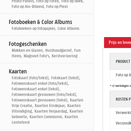
Photo Panels, Foto op Forex, Foto op doek,
Foto op Alu-Dibond, Foto op Plexi
Fotoboeken & Color Albums
Fotoboeken op fotopapier, Color Albums
Prijs en leve
Fotogeschenken
Mokken en Glazen, Huishoudgerief, Fun
Items, Magneet Foto's, Kerstversiering
PRODUCT
Kaarten
Foto op 
Fotokaart (foto/tekst), Fotokaart (tekst),
Fotowenskaart enkel (foto/tekst),
* +2 werkdagen v
Fotowenskaart enkel (tekst),
Fotowenskaart gevouwen (foto/tekst),
KOSTEN P
Fotowenskaart gevouwen (tekst), Kaarten
Vrije Creatie, Kaarten Eindejaar, Kaarten
Uitnodiging, Kaarten Verjaardag, Kaarten
Verwerki
Geboorte, Kaarten Communie, Kaarten
Lentefeest
Verzendk