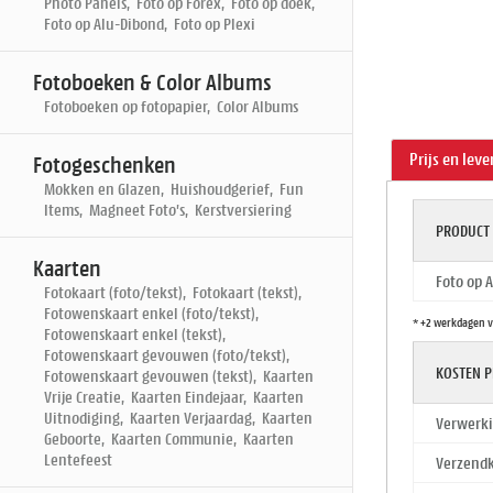
Photo Panels, Foto op Forex, Foto op doek,
Foto op Alu-Dibond, Foto op Plexi
Fotoboeken & Color Albums
Fotoboeken op fotopapier, Color Albums
Prijs en leve
Fotogeschenken
Mokken en Glazen, Huishoudgerief, Fun
Items, Magneet Foto's, Kerstversiering
PRODUCT
Kaarten
Foto op 
Fotokaart (foto/tekst), Fotokaart (tekst),
Fotowenskaart enkel (foto/tekst),
* +2 werkdagen v
Fotowenskaart enkel (tekst),
Fotowenskaart gevouwen (foto/tekst),
KOSTEN P
Fotowenskaart gevouwen (tekst), Kaarten
Vrije Creatie, Kaarten Eindejaar, Kaarten
Uitnodiging, Kaarten Verjaardag, Kaarten
Verwerki
Geboorte, Kaarten Communie, Kaarten
Lentefeest
Verzendk