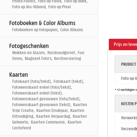
Photo Panels, Foto op Forex, Foto op doek,
Foto op Alu-Dibond, Foto op Plexi
Fotoboeken & Color Albums
Fotoboeken op fotopapier, Color Albums
Prijs en leve
Fotogeschenken
Mokken en Glazen, Huishoudgerief, Fun
Items, Magneet Foto's, Kerstversiering
PRODUCT
Kaarten
Foto op 
Fotokaart (foto/tekst), Fotokaart (tekst),
Fotowenskaart enkel (foto/tekst),
* +2 werkdagen v
Fotowenskaart enkel (tekst),
Fotowenskaart gevouwen (foto/tekst),
KOSTEN P
Fotowenskaart gevouwen (tekst), Kaarten
Vrije Creatie, Kaarten Eindejaar, Kaarten
Uitnodiging, Kaarten Verjaardag, Kaarten
Verwerki
Geboorte, Kaarten Communie, Kaarten
Lentefeest
Verzendk