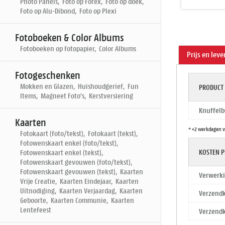
Photo Panels, Foto op Forex, Foto op doek,
Foto op Alu-Dibond, Foto op Plexi
Fotoboeken & Color Albums
Fotoboeken op fotopapier, Color Albums
Prijs en leve
Fotogeschenken
Mokken en Glazen, Huishoudgerief, Fun
PRODUCT
Items, Magneet Foto's, Kerstversiering
Knuffelb
Kaarten
* +2 werkdagen v
Fotokaart (foto/tekst), Fotokaart (tekst),
Fotowenskaart enkel (foto/tekst),
KOSTEN P
Fotowenskaart enkel (tekst),
Fotowenskaart gevouwen (foto/tekst),
Fotowenskaart gevouwen (tekst), Kaarten
Verwerki
Vrije Creatie, Kaarten Eindejaar, Kaarten
Uitnodiging, Kaarten Verjaardag, Kaarten
Verzendk
Geboorte, Kaarten Communie, Kaarten
Lentefeest
Verzendk