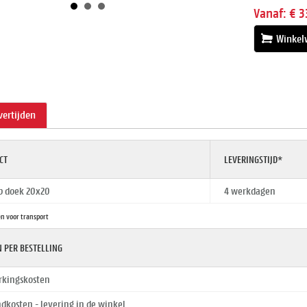
Vanaf:
€ 3
Winkel
evertijden
CT
LEVERINGSTIJD*
p doek 20x20
4 werkdagen
n voor transport
 PER BESTELLING
rkingskosten
dkosten - levering in de winkel