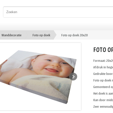
Wanddecoratie
Foto op doek
Foto op doek 20x20
FOTO O
Formaat: 20x2
Afdruk in hoge
Gedrukte boord
Foto op doek m
Gemonteerd op
Het doek is aa
Kan door midde
Zeer eenvoud