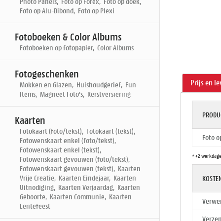
Photo Panels, Foto op Forex, Foto op doek,
Foto op Alu-Dibond, Foto op Plexi
Fotoboeken & Color Albums
Fotoboeken op fotopapier, Color Albums
Fotogeschenken
Prijs en l
Mokken en Glazen, Huishoudgerief, Fun
Items, Magneet Foto's, Kerstversiering
PRODU
Kaarten
Fotokaart (foto/tekst), Fotokaart (tekst),
Foto o
Fotowenskaart enkel (foto/tekst),
Fotowenskaart enkel (tekst),
* +2 werkdage
Fotowenskaart gevouwen (foto/tekst),
Fotowenskaart gevouwen (tekst), Kaarten
Vrije Creatie, Kaarten Eindejaar, Kaarten
KOSTEN
Uitnodiging, Kaarten Verjaardag, Kaarten
Geboorte, Kaarten Communie, Kaarten
Verwe
Lentefeest
Verzen