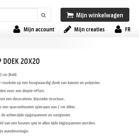
Mijn winkelwagen
Mijn account
Mijn creaties
FR
P DOEK 20X20
0 cm (BxH)
 resolutie op een hoogwaardig doek van katoen en polyester.
en voor een diepte-effect.
et een decoratieve, klassieke structuur.
 een sparrenhouten spieraam van 2 cm dikte.
n de achterzijde opgespannen en vastgeniet.
l van een houten spie te allen tijde bijgespannen worden.
ige wandmontage.