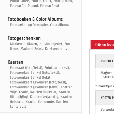
Photo Panels, Foto op Forex, Foto op doek,
Foto op Alu-Dibond, Foto op Plexi
Fotoboeken & Color Albums
Fotoboeken op fotopapier, Color Albums
Fotogeschenken
Mokken en Glazen, Huishoudgerief, Fun
Prijs en leve
Items, Magneet Foto's, Kerstversiering
PRODUCT
Kaarten
Fotokaart (foto/tekst), Fotokaart (tekst),
Fotowenskaart enkel (foto/tekst),
Magneet 
Papier: G
Fotowenskaart enkel (tekst),
Fotowenskaart gevouwen (foto/tekst),
* +2 werkdagen v
Fotowenskaart gevouwen (tekst), Kaarten
Vrije Creatie, Kaarten Eindejaar, Kaarten
Uitnodiging, Kaarten Verjaardag, Kaarten
KOSTEN P
Geboorte, Kaarten Communie, Kaarten
Lentefeest
Verwerki