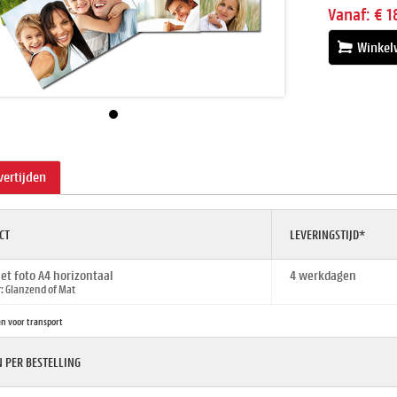
Vanaf:
€ 1
Winkel
evertijden
CT
LEVERINGSTIJD*
t foto A4 horizontaal
4 werkdagen
 Glanzend of Mat
n voor transport
 PER BESTELLING