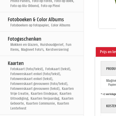
Photo Panels, Foto op Forex, Foto op doek,
Foto op Alu-Dibond, Foto op Plexi
Fotoboeken & Color Albums
Fotoboeken op fotopapier, Color Albums
Fotogeschenken
Mokken en Glazen, Huishoudgerief, Fun
Items, Magneet Foto's, Kerstversiering
Prijs en l
Kaarten
PRODU
Fotokaart (foto/tekst), Fotokaart (tekst),
Fotowenskaart enkel (foto/tekst),
Fotowenskaart enkel (tekst),
Magnee
Fotowenskaart gevouwen (foto/tekst),
Papier:
Fotowenskaart gevouwen (tekst), Kaarten
Vrije Creatie, Kaarten Eindejaar, Kaarten
* +2 werkdage
Uitnodiging, Kaarten Verjaardag, Kaarten
Geboorte, Kaarten Communie, Kaarten
KOSTEN
Lentefeest