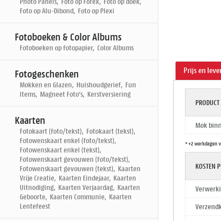
Photo Panels, Foto op Forex, Foto op doek,
Foto op Alu-Dibond, Foto op Plexi
Fotoboeken & Color Albums
Fotoboeken op fotopapier, Color Albums
Prijs en leve
Fotogeschenken
Mokken en Glazen, Huishoudgerief, Fun
Items, Magneet Foto's, Kerstversiering
PRODUCT
Kaarten
Mok binn
Fotokaart (foto/tekst), Fotokaart (tekst),
Fotowenskaart enkel (foto/tekst),
* +2 werkdagen v
Fotowenskaart enkel (tekst),
Fotowenskaart gevouwen (foto/tekst),
KOSTEN P
Fotowenskaart gevouwen (tekst), Kaarten
Vrije Creatie, Kaarten Eindejaar, Kaarten
Uitnodiging, Kaarten Verjaardag, Kaarten
Verwerki
Geboorte, Kaarten Communie, Kaarten
Lentefeest
Verzendk