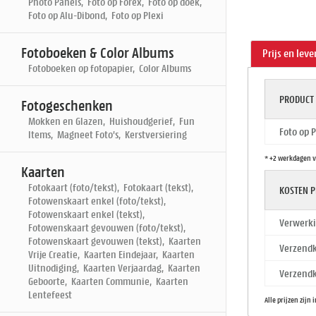
Photo Panels, Foto op Forex, Foto op doek,
Foto op Alu-Dibond, Foto op Plexi
Fotoboeken & Color Albums
Prijs en leve
Fotoboeken op fotopapier, Color Albums
PRODUCT
Fotogeschenken
Mokken en Glazen, Huishoudgerief, Fun
Foto op 
Items, Magneet Foto's, Kerstversiering
* +2 werkdagen v
Kaarten
Fotokaart (foto/tekst), Fotokaart (tekst),
KOSTEN P
Fotowenskaart enkel (foto/tekst),
Fotowenskaart enkel (tekst),
Verwerki
Fotowenskaart gevouwen (foto/tekst),
Fotowenskaart gevouwen (tekst), Kaarten
Verzendk
Vrije Creatie, Kaarten Eindejaar, Kaarten
Uitnodiging, Kaarten Verjaardag, Kaarten
Verzendk
Geboorte, Kaarten Communie, Kaarten
Lentefeest
Alle prijzen zijn 