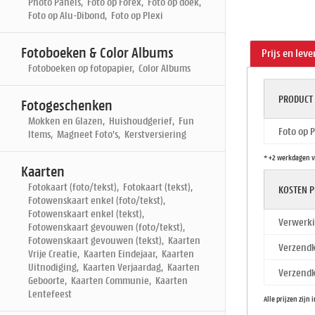
Photo Panels, Foto op Forex, Foto op doek,
Foto op Alu-Dibond, Foto op Plexi
Fotoboeken & Color Albums
Prijs en leve
Fotoboeken op fotopapier, Color Albums
PRODUCT
Fotogeschenken
Mokken en Glazen, Huishoudgerief, Fun
Foto op 
Items, Magneet Foto's, Kerstversiering
* +2 werkdagen v
Kaarten
Fotokaart (foto/tekst), Fotokaart (tekst),
KOSTEN P
Fotowenskaart enkel (foto/tekst),
Fotowenskaart enkel (tekst),
Verwerki
Fotowenskaart gevouwen (foto/tekst),
Fotowenskaart gevouwen (tekst), Kaarten
Verzendk
Vrije Creatie, Kaarten Eindejaar, Kaarten
Uitnodiging, Kaarten Verjaardag, Kaarten
Verzendk
Geboorte, Kaarten Communie, Kaarten
Lentefeest
Alle prijzen zijn 