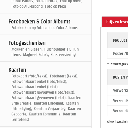
Photo Panels, Foto op Forex, Foto op doek,
Foto op Alu-Dibond, Foto op Plexi
Fotoboeken & Color Albums
Prijs en leve
Fotoboeken op fotopapier, Color Albums
PRODUCT
Fotogeschenken
Mokken en Glazen, Huishoudgerief, Fun
Poster 7
Items, Magneet Foto's, Kerstversiering
* +2 werkdagen v
Kaarten
Fotokaart (foto/tekst), Fotokaart (tekst),
KOSTEN P
Fotowenskaart enkel (foto/tekst),
Fotowenskaart enkel (tekst),
Verwerki
Fotowenskaart gevouwen (foto/tekst),
Fotowenskaart gevouwen (tekst), Kaarten
Verzendk
Vrije Creatie, Kaarten Eindejaar, Kaarten
Uitnodiging, Kaarten Verjaardag, Kaarten
Verzendk
Geboorte, Kaarten Communie, Kaarten
Lentefeest
Alle prijzen zijn 