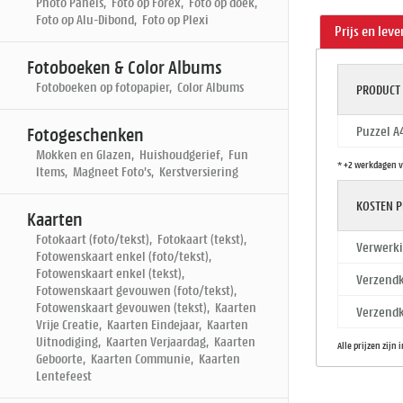
Photo Panels, Foto op Forex, Foto op doek,
Foto op Alu-Dibond, Foto op Plexi
Prijs en leve
Fotoboeken & Color Albums
Fotoboeken op fotopapier, Color Albums
PRODUCT
Puzzel A
Fotogeschenken
Mokken en Glazen, Huishoudgerief, Fun
* +2 werkdagen v
Items, Magneet Foto's, Kerstversiering
KOSTEN P
Kaarten
Fotokaart (foto/tekst), Fotokaart (tekst),
Verwerki
Fotowenskaart enkel (foto/tekst),
Fotowenskaart enkel (tekst),
Verzendk
Fotowenskaart gevouwen (foto/tekst),
Fotowenskaart gevouwen (tekst), Kaarten
Verzendk
Vrije Creatie, Kaarten Eindejaar, Kaarten
Uitnodiging, Kaarten Verjaardag, Kaarten
Alle prijzen zijn 
Geboorte, Kaarten Communie, Kaarten
Lentefeest